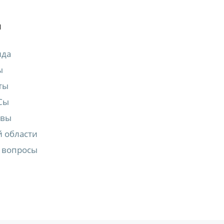
М
нда
ы
ты
Сы
квы
 области
 вопросы