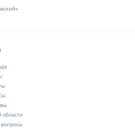
овский»
М
нда
ы
ты
Сы
квы
 области
 вопросы